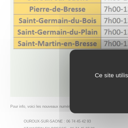
Ce site util
Pour info, voici les nouveaux numéros de téléphone de nos 6 déchèteri
OUROUX-SUR-SAONE : 06 74 45 42 93