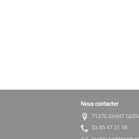
Nous contacter
71370 SAINT GER
85 13 74 58 30
rf.egnaro@nialpud