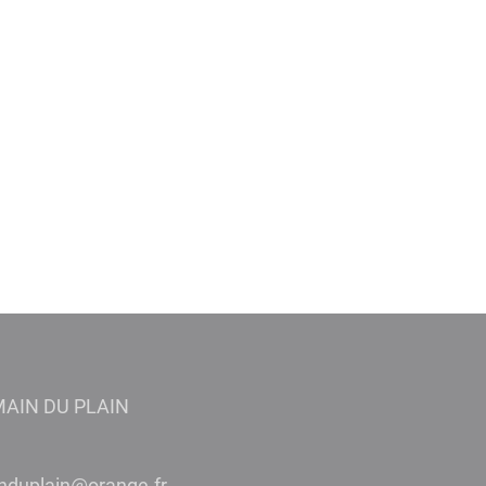
MAIN DU PLAIN
niamregtnias.eiriam