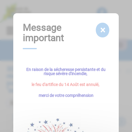
Lien
Lien
Lien
Lien
Panneau de gestion des cookies
d'accès
d'accès
d'accès
d'accès
rapide
rapide
rapide
rapide
au
au
à
au
Message
×
Menu
menu
contenu
la
pied
important
principal
recherche
de
page
Résultats
303
En raison de la sécheresse persistante et du
<<
<
16
17
18
19
20
21
22
risque sévère d'incendie,
résultat(s)
pour le terme
le feu d'artifice du 14 Août est annulé,
"
associations
"
merci de votre compréhension
Évènement
Événements
Ambiance cabaret