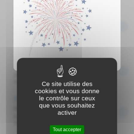
Événements
Soirée Beaujolais nouveau
Réservez votre date du 18/11 Soirée Beaujolais
nouveau organisée par le Comité des fêtes Plus
d'infos à venir ...
Événements
Twirling Club-Assemblée générale
Assemblée générale du Twirling Club Maison
Pour Tous 1er étage-16h ...
Ce site utilise des
cookies et vous donne
le contrôle sur ceux
Événements
que vous souhaitez
Chorale Comme un Soleil-Assemblée générale
activer
Assemblée générale Chorale Comme un Soleil
Salle des fêtes ...
Tout accepter