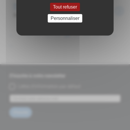
Événements
Tout refuser
Super Loto d'automne -ESSGPB Foot
Personnaliser
<<
<
16
17
18
19
20
21
22
23
24
>
>>
S'inscrire à notre newsletter
Lettre d'information par défaut
S'inscrire