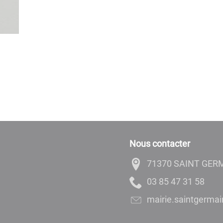
Nous contacter
71370 SAINT GER
85 13 74 58 30
rf.egnaro@nialpud