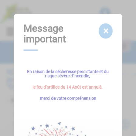
Lien
Lien
Lien
Lien
Panneau de gestion des cookies
d'accès
d'accès
d'accès
d'accès
rapide
rapide
rapide
rapide
au
au
à
au
Message
×
Menu
menu
contenu
la
pied
important
principal
recherche
de
page
Résultats
92
résultat(s)
En raison de la sécheresse persistante et du
<<
<
8
9
10
11
12
13
1
risque sévère d'incendie,
pour le terme
"
Environnement
"
le feu d'artifice du 14 Août est annulé,
merci de votre compréhension
Actualité
Actualités
Opération broyage par le SICED
...