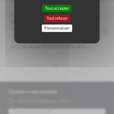
Tout accepter
Actualités
Tout refuser
Nouveau calendrier des collectes déchets 2025
Personnaliser
Veuillez trouver ci-dessous le calendrier de
collectes en porte à porte pour 2025. La
collecte a lieu les jours fériés à l'exception du :
Mercredi 1er janvier 2025 où le BAC GRIS ...
<<
<
8
9
10
11
12
13
14
15
16
>
>>
S'inscrire à notre newsletter
Lettre d'information par défaut