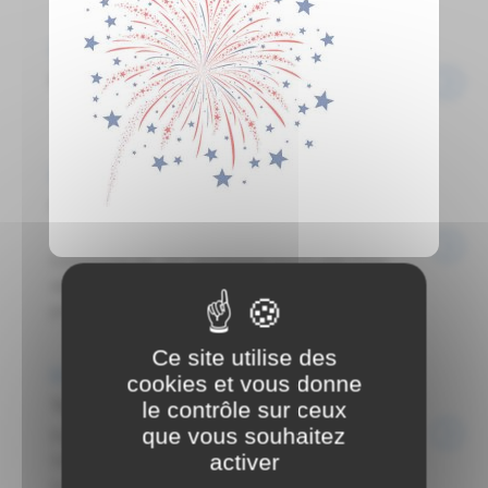
Actualités
Notre déchetterie passe en horaires d'Hiver
...
Actualités
Coupure de courant pour travaux
COUPURES DE COURANT POUR TRAVAUX
Commune de : ST GERMAIN DU PLAIN Pour
répondre aux besoins de sa clientèle, Enedis a
prévu de réaliser sur le réseau de distribution ...
Ce site utilise des
Actualités
cookies et vous donne
le contrôle sur ceux
Travaux d'élagage et d'abattage le 16/12/24
que vous souhaitez
Département : SAONE ET LOIRE Commune :
activer
SAINT GERMAIN DU PLAIN AVIS Il est porté à
la connaissance ...