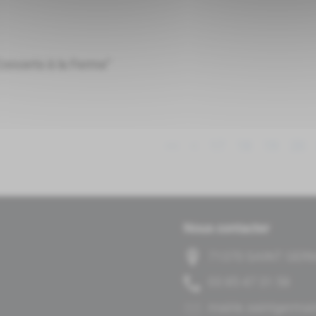
Concerts à la Ferme"
<<
<
17
18
19
20
Nous contacter
71370 SAINT GER
85 13 74 58 30
rf.egnaro@nialpud