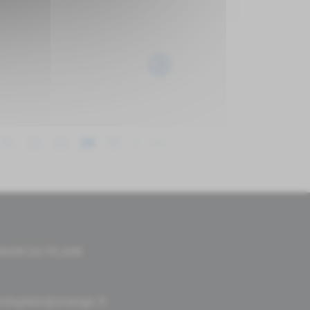
21
22
23
24
25
>
>>
MAIN DU PLAIN
niamregtnias.eiriam