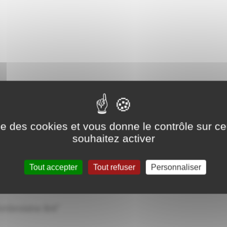
sse-Retrouver son autonomie
sse "Le Monde quantique"
ise des cookies et vous donne le contrôle sur 
souhaitez activer
Le Jazz des Caraïbes"
Tout accepter
Tout refuser
Personnaliser
Ambroisine Bré"