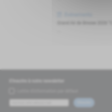
Événements
Grand Air de Bresse 2026 "
...
S'inscrire à notre newsletter
Lettre d'information par défaut
S'inscrire