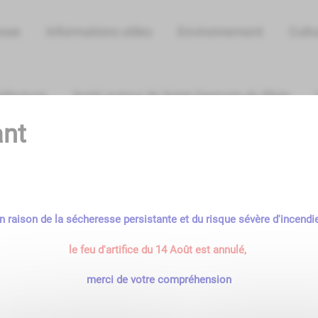
esse
Informations utiles
Environnement
Cultu
réfecture
Sortir autour de Saint Germain du Plain
ant
Résultats
 terme "
bresse
"
n raison de la sécheresse persistante et du risque sévère d'incendi
<<
<
17
18
19
20
le feu d'artifice du 14 Août est annulé,
merci de votre compréhension