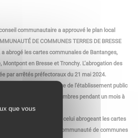
 conseil communautaire a approuvé le plan local
a COMMUNAUTÉ DE COMMUNES TERRES DE BRESSE
4, a abrogé les cartes communales de Bantanges,
e, Montpont en Bresse et Tronchy. L’abrogation des
ée par arrêtés préfectoraux du 21 mai 2024.
oraux sont affichés au siège de l’établissement public
n mairie des communes membres pendant un mois à
er du 13 juin 2024.
ceux que vous
ntercommunal approuvé et celui abrogeant les cartes
n du public au siège de la communauté de communes