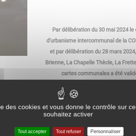
Par délibération du 30 mai 2024 le
d'urbanisme intercommunal de l
et par délibération du 28 mars 202
Brienne, La Chapelle Thècle, La Frett
cartes communales a été valid
Ces délibérations et les arrêtés préfect
de coopération intercommunale et e
compt
ise des cookies et vous donne le contrôle sur 
souhaitez activer
Le dossier du plan local d'urbanisme i
communales sont tenus à la dispositio
Tout accepter
Tout refuser
Personnaliser